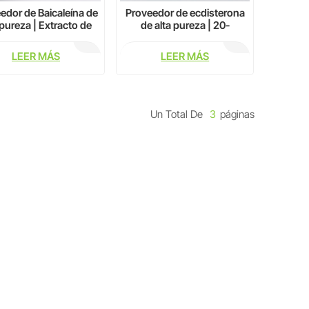
edor de Baicaleína de
Proveedor de ecdisterona
 pureza | Extracto de
de alta pureza | 20-
onoide CAS 491-67-8
hidroxiecdisona CAS 5289-
74-7
LEER MÁS
LEER MÁS
Un Total De
3
Páginas