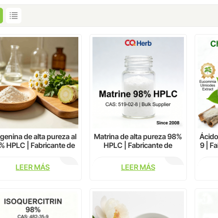
genina de alta pureza al
Matrina de alta pureza 98%
Ácido
% HPLC | Fabricante de
HPLC | Fabricante de
9 | F
tractos de flavonoides
extractos de plantas
vege
naturales - CQ Herb
naturales - CQ Herb
LEER MÁS
LEER MÁS