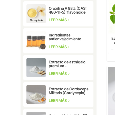
Oroxilina A 98% (CAS:
480-11-5): flavonoide
natural para
investigación
LEER MÁS
farmacéutica y
cosmética.
Ingredientes
Is
antienvejecimiento
Extracto de hierbas
CAS: 10309-37-2
LEER MÁS
f
Bakuchiol
inv
Extracto de astrágalo
premium -
Cicloastragenol CAS:
78574-94-4
LEER MÁS
Extracto de Cordyceps
Militaris (Cordycepin)
CAS: 73-03-0
LEER MÁS