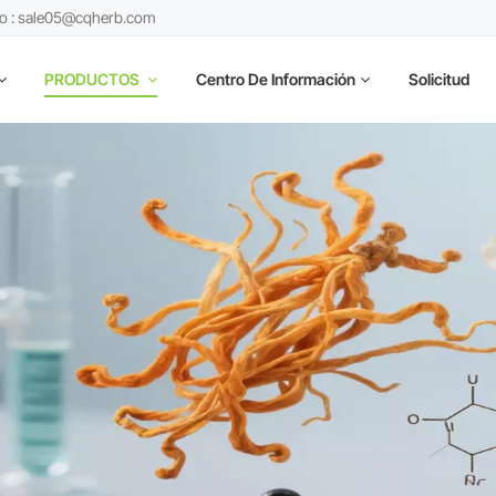
co : sale05@cqherb.com
PRODUCTOS
Centro De Información
Solicitud