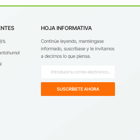
ENTES
HOJA INFORMATIVA
Continúe leyendo, manténgase
98%
informado, suscríbase y le invitamos
antohumol
a decirnos lo que piensa.
l