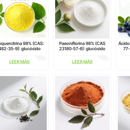
oquercitrina 98% (CAS:
Paeoniflorina 98% (CAS
Ácido
482-35-9): glucósido
23180-57-6): glucósido
77-
lavonoide natural para
natural para investigación
estigación farmacéutica
farmacéutica
farm
LEER MÁS
LEER MÁS