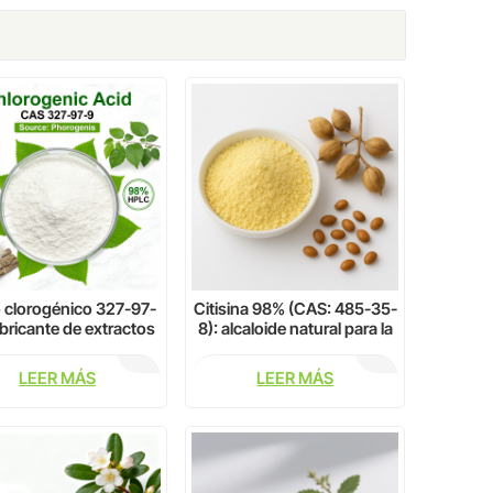
 clorogénico 327-97-
Citisina 98% (CAS: 485-35-
abricante de extractos
8): alcaloide natural para la
tales naturales - CQ
investigación farmacéutica
Herb
y neurocientífica
LEER MÁS
LEER MÁS