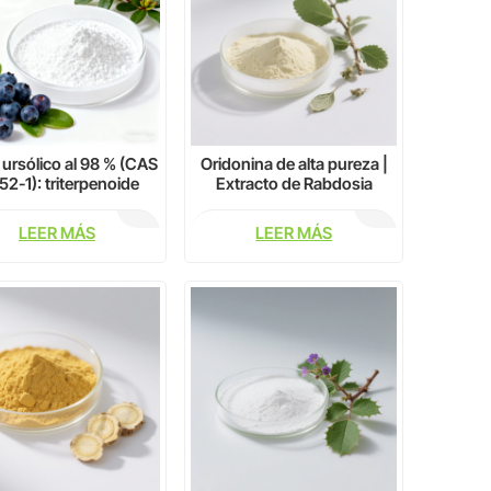
 ursólico al 98 % (CAS
Oridonina de alta pureza |
52-1): triterpenoide
Extracto de Rabdosia
natural para uso
rubescens CAS 28957-04-
acéutico y cosmético
2
LEER MÁS
LEER MÁS