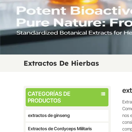
Extractos De Hierbas
ex
CATEGORÍAS DE
PRODUCTOS
Extra
Como
nos 
extractos de ginseng
consi
Extractos de Cordyceps Militaris
comp