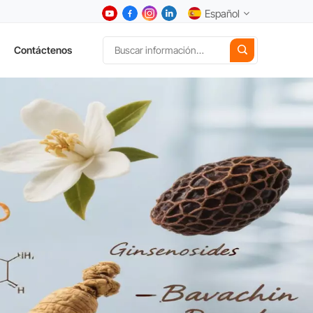
Español
Contáctenos
English
中文
Deutsch
Español
日本語
한국어