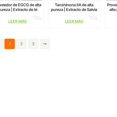
veedor de EGCG de alta
Tanshinona IIA de alta
Prove
ureza | Extracto de té
pureza | Extracto de Salvia
alta
verde CAS 989-51-5
miltiorrhiza CAS 568-72-9
flav
LEER MÁS
LEER MÁS
1
2
3