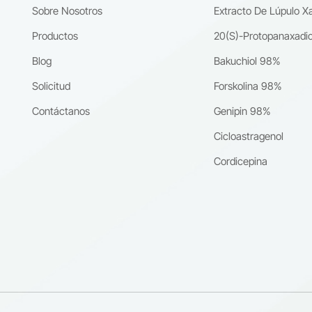
Sobre Nosotros
Extracto De Lúpulo X
os se utilizan ampliamente en la industria farmacéutica, cosmética y 
ntos nutricionales.Gracias a nuestra avanzada tecnología de
Productos
20(S)-Protopanaxadio
ión y a nuestros rigurosos sistemas de control de calidad, garantiza
Blog
Bakuchiol 98%
 pureza, estabilidad y consistencia de nuestros ingredientes naturales.
prometemos a brindar a nuestros socios internacionales soluciones
Solicitud
Forskolina 98%
as confiables e innovadoras. 🌐 Sitio web: www.cqherb.com
Contáctanos
Genipin 98%
Cicloastragenol
Cordicepina