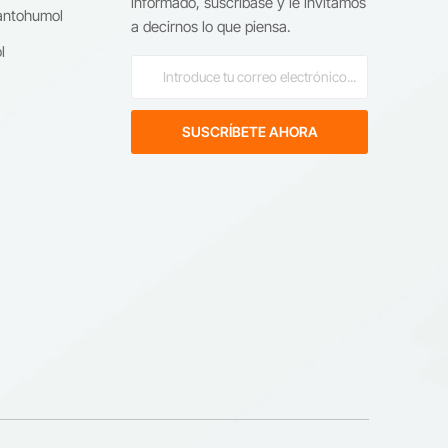
informado, suscríbase y le invitamos
antohumol
de
a decirnos lo que piensa.
l
mos