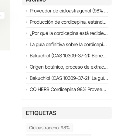
e
Proveedor de cicloastragenol (98% HPLC) | Guía definitiva 2026 | CQHERB
a
Producción de cordicepina, estándares de calidad y aplicaciones industriales
to
¿Por qué la cordicepina está recibiendo cada vez más atención científica? Estructura, fuentes y panorama general de la investigación (2026)
La guía definitiva sobre la cordicepina (98%) en 2026
Bakuchiol (CAS 10309-37-2): Beneficios, aplicaciones, investigación científica y guía para la selección de proveedores (2026)
Origen botánico, proceso de extracción, propiedades fisicoquímicas y mecanismo de acción.
ia
Bakuchiol (CAS 10309-37-2): La guía definitiva sobre beneficios, aplicaciones, comparación con retinol y guía de compra (2026)
n y
CQ HERB Cordicepina 98% Proveedor y fabricante | Cordicepina CAS 73-03-0
de
mo
ETIQUETAS
das
Cicloastragenol 98%
una