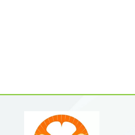
candida
la inve
nutracé
la cale
cosmétic
protecc
convier
limpia 
frecuen
extract
curcumi
bioquím
natural
CAS: 33
naranja
según l
Biologi
Co., Lt
natural