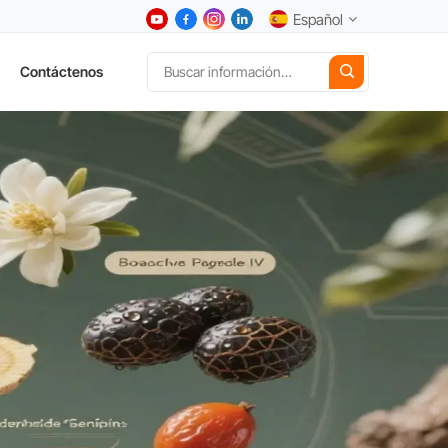
Español
Contáctenos
English
中文
Deutsch
Español
日本語
한국어