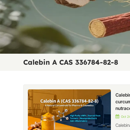
Calebin A CAS 336784-82-8
Calebi
curcum
nutrac
Oct 24
Calebin