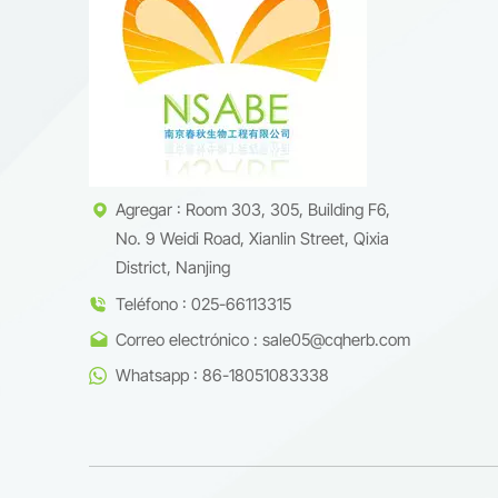
product
supleme
producc
la alta
Nos com
botánic
Agregar : Room 303, 305, Building F6,
No. 9 Weidi Road, Xianlin Street, Qixia
District, Nanjing
Teléfono : 025-66113315
Correo electrónico : sale05@cqherb.com
Whatsapp : 86-18051083338