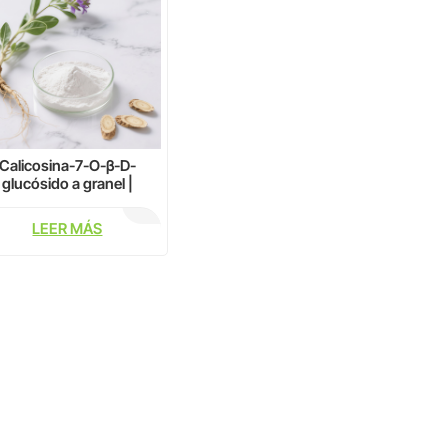
Calicosina-7-O-β-D-
glucósido a granel |
Extracto de astrágalo
LEER MÁS