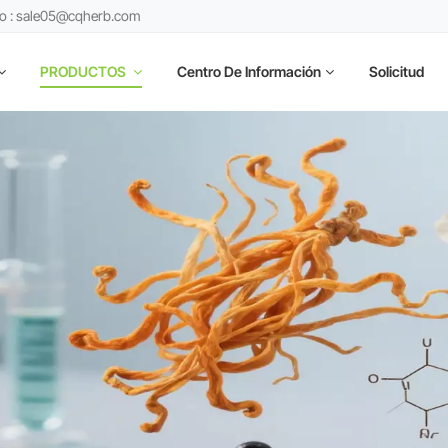
co : sale05@cqherb.com
PRODUCTOS
Centro De Información
Solicitud