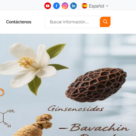
Español
Contáctenos
English
中文
Deutsch
Español
日本語
한국어