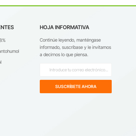
ENTES
HOJA INFORMATIVA
Continúe leyendo, manténgase
98%
informado, suscríbase y le invitamos
antohumol
a decirnos lo que piensa.
l