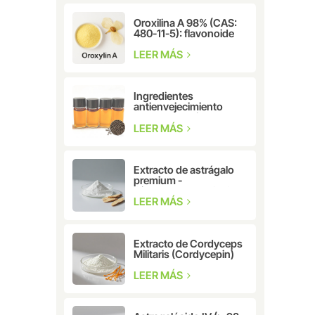
Oroxilina A 98% (CAS:
480-11-5): flavonoide
natural para
investigación
LEER MÁS
farmacéutica y
cosmética.
Ingredientes
antienvejecimiento
Extracto de hierbas
CAS: 10309-37-2
LEER MÁS
Bakuchiol
Extracto de astrágalo
premium -
Cicloastragenol CAS:
78574-94-4
LEER MÁS
Extracto de Cordyceps
Militaris (Cordycepin)
CAS: 73-03-0
LEER MÁS