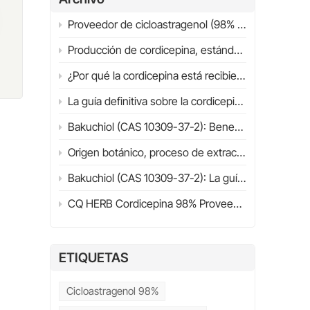
 su
Proveedor de cicloastragenol (98% HPLC) | Guía definitiva 2026 | CQHERB
Producción de cordicepina, estándares de calidad y aplicaciones industriales
os
¿Por qué la cordicepina está recibiendo cada vez más atención científica? Estructura, fuentes y panorama general de la investigación (2026)
La guía definitiva sobre la cordicepina (98%) en 2026
Bakuchiol (CAS 10309-37-2): Beneficios, aplicaciones, investigación científica y guía para la selección de proveedores (2026)
Origen botánico, proceso de extracción, propiedades fisicoquímicas y mecanismo de acción.
to
Bakuchiol (CAS 10309-37-2): La guía definitiva sobre beneficios, aplicaciones, comparación con retinol y guía de compra (2026)
CQ HERB Cordicepina 98% Proveedor y fabricante | Cordicepina CAS 73-03-0
 a
y
s
ETIQUETAS
Cicloastragenol 98%
ue