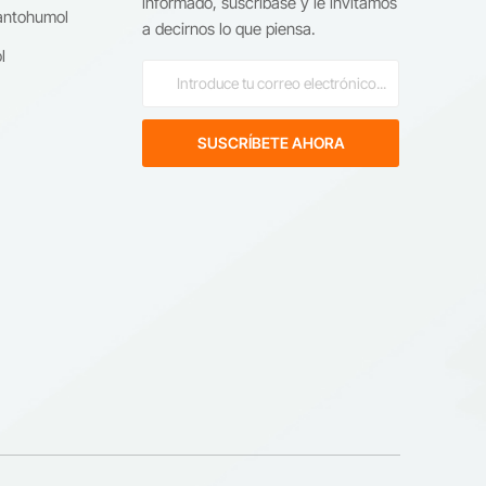
l
informado, suscríbase y le invitamos
antohumol
a decirnos lo que piensa.
l