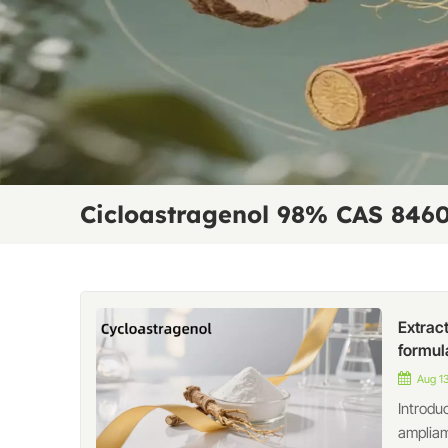
Cicloastragenol 98% CAS 846
Extract
formul
Aug 13
Introdu
ampliam