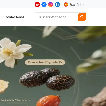
Español
Contáctenos
English
中文
Deutsch
Español
日本語
한국어