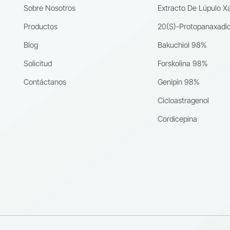
ntado garantiza la calidad y la fiabilidad esenciales para el éxito en e
Sobre Nosotros
Extracto De Lúpulo X
tivo mercado nutracéutico actual.
Productos
20(S)-Protopanaxadio
Blog
Bakuchiol 98%
Solicitud
Forskolina 98%
Contáctanos
Genipin 98%
Cicloastragenol
Cordicepina