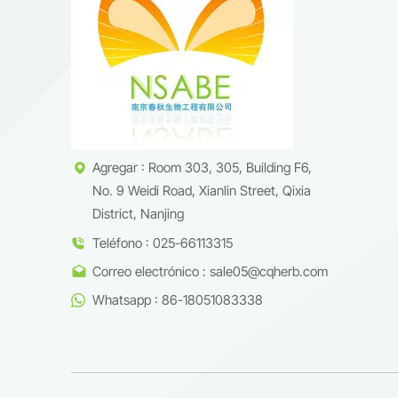
experime
competi
Agregar : Room 303, 305, Building F6,
No. 9 Weidi Road, Xianlin Street, Qixia
District, Nanjing
Teléfono : 025-66113315
Correo electrónico : sale05@cqherb.com
Whatsapp : 86-18051083338