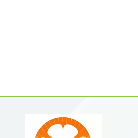
permite
con otr
product
cicloas
membran
estanda
múltipl
mercado
herbale
suminis
profesi
Co., Ltd
abastec
product
aliment
ingredi
aplicac
aliment