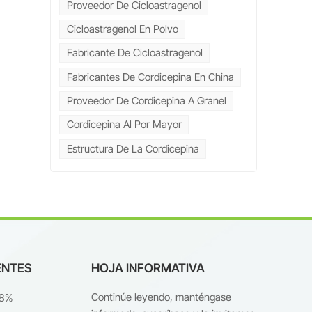
Proveedor De Cicloastragenol
n
Cicloastragenol En Polvo
Fabricante De Cicloastragenol
Fabricantes De Cordicepina En China
Proveedor De Cordicepina A Granel
Cordicepina Al Por Mayor
es
 y
Estructura De La Cordicepina
e
de
ENTES
HOJA INFORMATIVA
de
Continúe leyendo, manténgase
98%