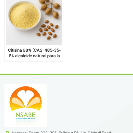
Citisina 98% (CAS: 485-35-
8): alcaloide natural para la
investigación farmacéutica y
neurocientífica
Agregar : Room 303, 305, Building F6, No. 9 Weidi Road,