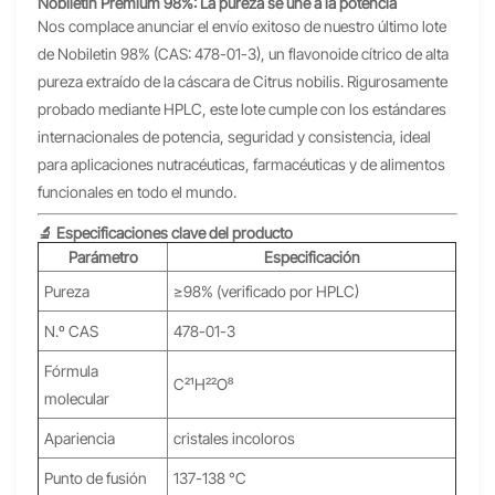
Nobiletin Premium 98%: La pureza se une a la potencia
Nos complace anunciar el envío exitoso de nuestro último lote
de Nobiletin 98% (CAS: 478-01-3), un flavonoide cítrico de alta
pureza extraído de la cáscara de Citrus nobilis. Rigurosamente
probado mediante HPLC, este lote cumple con los estándares
internacionales de potencia, seguridad y consistencia, ideal
para aplicaciones nutracéuticas, farmacéuticas y de alimentos
funcionales en todo el mundo.
🔬 Especificaciones clave del producto
Parámetro
Especificación
Pureza
≥98% (verificado por HPLC)
N.º CAS
478-01-3
Fórmula
C₂₁H₂₂O₈
molecular
Apariencia
cristales incoloros
Punto de fusión
137-138 °C