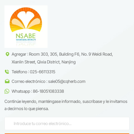
Agregar : Room 303, 305, Building F6, No. 9 Weidi Road,
Xianlin Street, Qixia District, Nanjing
Teléfono : 025-66113315
Correo electrónico : sale05@cqherb.com
Whatsapp : 86-18051083338
Continúe leyendo, manténgase informado, suscríbase y le invitamos
a decirnos lo que piensa.