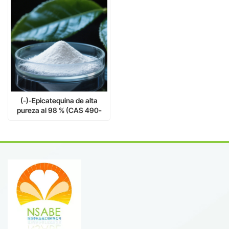
(-)-Epicatequina de alta
pureza al 98 % (CAS 490-
46-0) | Grado farmacéutico y
nutracéutico