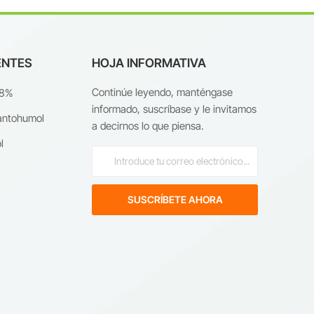
ENTES
HOJA INFORMATIVA
Continúe leyendo, manténgase
98%
informado, suscríbase y le invitamos
antohumol
a decirnos lo que piensa.
l