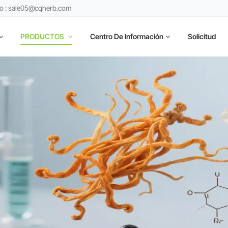
co : sale05@cqherb.com
PRODUCTOS
Centro De Información
Solicitud