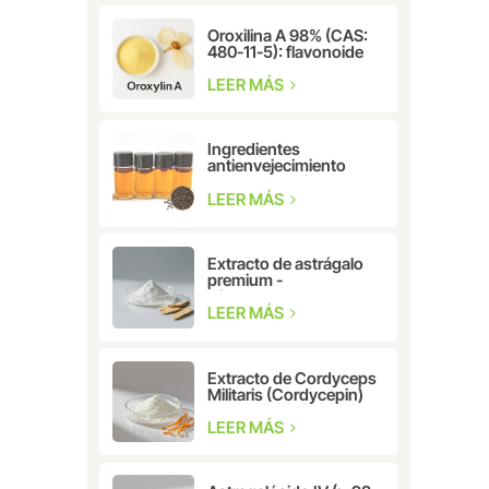
Oroxilina A 98% (CAS:
480-11-5): flavonoide
natural para
investigación
LEER MÁS
farmacéutica y
cosmética.
Ingredientes
antienvejecimiento
Extracto de hierbas
CAS: 10309-37-2
LEER MÁS
Bakuchiol
Extracto de astrágalo
premium -
Cicloastragenol CAS:
78574-94-4
LEER MÁS
Extracto de Cordyceps
Militaris (Cordycepin)
CAS: 73-03-0
LEER MÁS