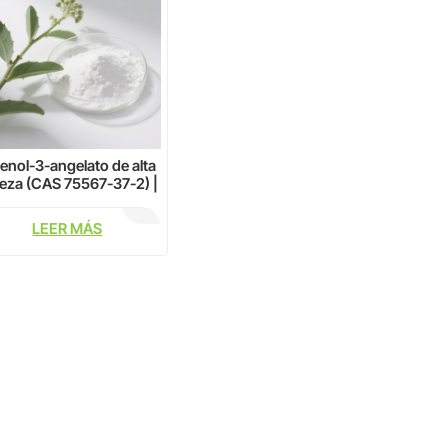
enol-3-angelato de alta
eza (CAS 75567-37-2) |
ivador de PKC de grado
e investigación ≥98 %
LEER MÁS