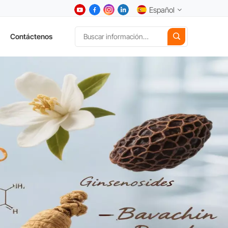
Español
Contáctenos
English
中文
Deutsch
Español
日本語
한국어