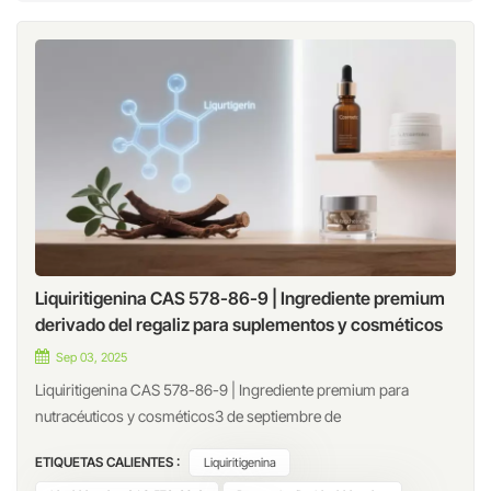
Liquiritigenina CAS 578-86-9 | Ingrediente premium
derivado del regaliz para suplementos y cosméticos
Sep 03, 2025
Liquiritigenina CAS 578-86-9 | Ingrediente premium para
nutracéuticos y cosméticos3 de septiembre de
2025IntroducciónLa liquiritigenina es un flavonoide natural
ETIQUETAS CALIENTES :
Liquiritigenina
derivado principalmente de la raíz de regaliz (Glycyrrhiza spp.).