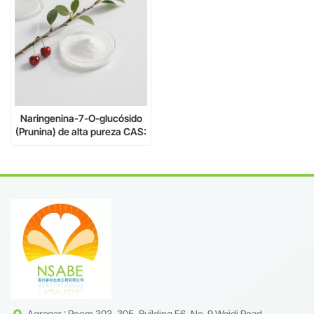
Naringenina-7-O-glucósido
(Prunina) de alta pureza CAS:
529-55-5 – Flavonoide
natural para investigación e
industria
Agregar : Room 303, 305, Building F6, No. 9 Weidi Road,