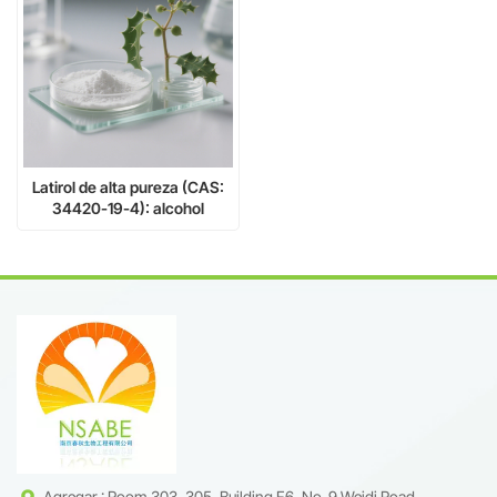
Latirol de alta pureza (CAS:
34420-19-4): alcohol
diterpénico natural para
investigación e industria
Agregar : Room 303, 305, Building F6, No. 9 Weidi Road,