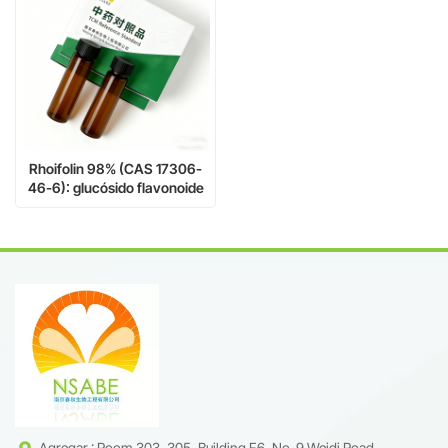
Rhoifolin 98% (CAS 17306-
46-6): glucósido flavonoide
natural de alta pureza de
origen botánico
Agregar : Room 303, 305, Building F6, No. 9 Weidi Road,