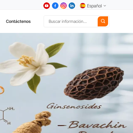
Español
Contáctenos
English
中文
Deutsch
Español
日本語
한국어