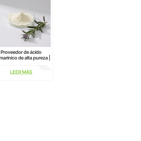
Proveedor de ácido
marínico de alta pureza |
CAS 20283-92-5
LEER MÁS