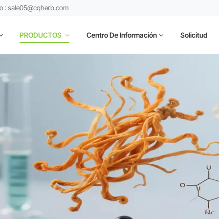
co : sale05@cqherb.com
PRODUCTOS
Centro De Información
Solicitud