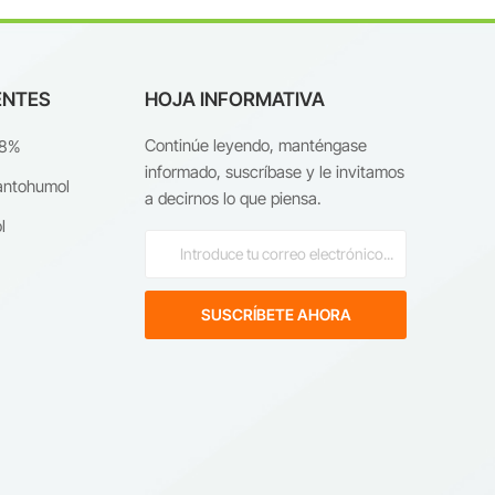
ENTES
HOJA INFORMATIVA
Continúe leyendo, manténgase
98%
informado, suscríbase y le invitamos
antohumol
a decirnos lo que piensa.
l