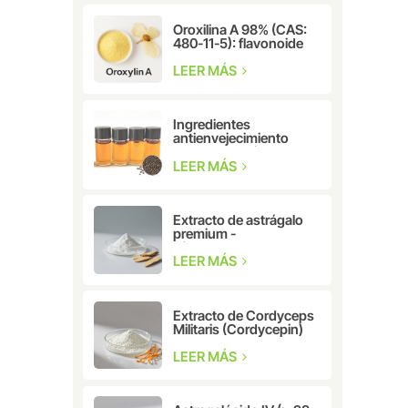
Oroxilina A 98% (CAS:
480-11-5): flavonoide
natural para
investigación
LEER MÁS
farmacéutica y
cosmética.
Ingredientes
antienvejecimiento
Extracto de hierbas
CAS: 10309-37-2
LEER MÁS
Bakuchiol
Extracto de astrágalo
premium -
Cicloastragenol CAS:
78574-94-4
LEER MÁS
Extracto de Cordyceps
Militaris (Cordycepin)
CAS: 73-03-0
LEER MÁS