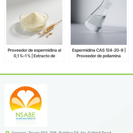
Proveedor de espermidina al
Espermidina CAS 124-20-9 |
0,1 %–1 % | Extracto de
Proveedor de poliamina
germen de trigo CAS 124-20-
líquida de alta pureza al 98 %
9
Agregar : Room 303, 305, Building F6, No. 9 Weidi Road,