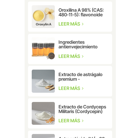
Oroxilina A 98% (CAS:
480-11-5): flavonoide
natural para
investigación
LEER MÁS
farmacéutica y
cosmética.
Ingredientes
antienvejecimiento
Extracto de hierbas
CAS: 10309-37-2
LEER MÁS
Bakuchiol
Extracto de astrágalo
premium -
Cicloastragenol CAS:
78574-94-4
LEER MÁS
Extracto de Cordyceps
Militaris (Cordycepin)
CAS: 73-03-0
LEER MÁS