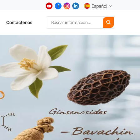
Español
Contáctenos
English
中文
Deutsch
Español
日本語
한국어