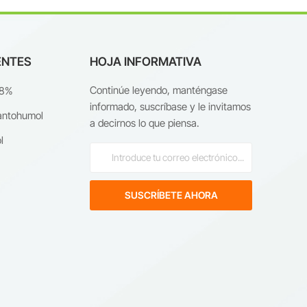
ENTES
HOJA INFORMATIVA
Continúe leyendo, manténgase
98%
informado, suscríbase y le invitamos
antohumol
a decirnos lo que piensa.
l