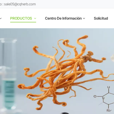
co : sale05@cqherb.com
PRODUCTOS
Centro De Información
Solicitud