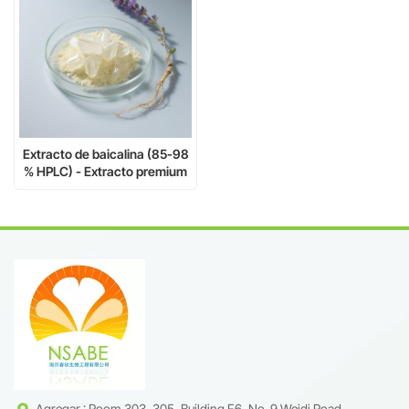
Extracto de baicalina (85-98
% HPLC) - Extracto premium
de raíz de Scutellaria
baicalensis | CAS 21967-41-9
Agregar : Room 303, 305, Building F6, No. 9 Weidi Road,