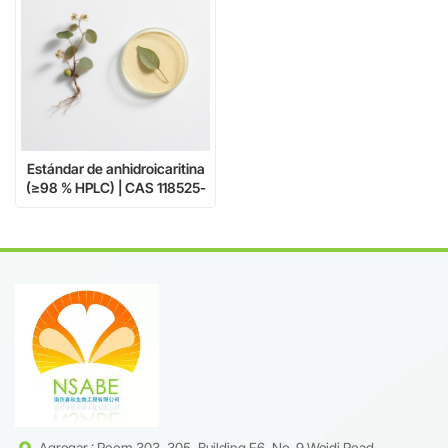
Estándar de anhidroicaritina
(≥98 % HPLC) | CAS 118525-
40-9 | Activador natural de
osteoblastos
Agregar : Room 303, 305, Building F6, No. 9 Weidi Road,