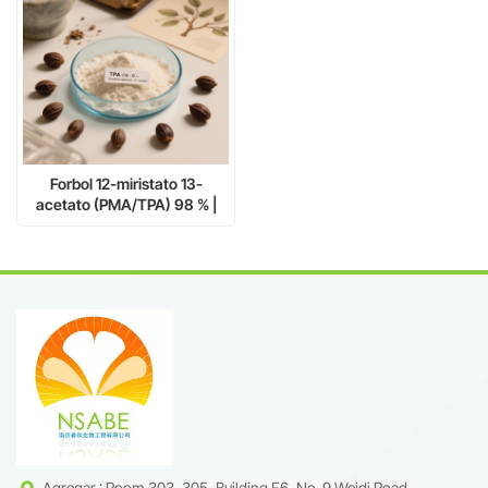
Forbol 12-miristato 13-
acetato (PMA/TPA) 98 % |
CAS 16561-29-8
Agregar : Room 303, 305, Building F6, No. 9 Weidi Road,