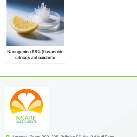
Naringenina 98% (flavonoide
cítrico): antioxidante
premium y apoyo metabólico
a base de extracto natural de
cítricos.
Agregar : Room 303, 305, Building F6, No. 9 Weidi Road,