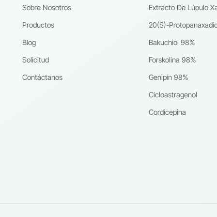
istas del calcio también respaldan la investigación cardiovascular y
Sobre Nosotros
Extracto De Lúpulo X
ica.🧪 Formulaciones nutracéuticas y para la salud funcionalSe
a a formulaciones para la salud articular, la respuesta inflamatoria y 
Productos
20(S)-Protopanaxadio
ar celular. A menudo se combina con ingredientes botánicos sinérgico
Blog
Bakuchiol 98%
oductos específicos de apoyo metabólico o inmunológico (sujeto al
iento de la normativa regional).🧴 Investigación dermatológica y
Solicitud
Forskolina 98%
caSe ha estudiado por su potencial para modular la inflamación de la
Contáctanos
Genipin 98%
antener la integridad de la barrera cutánea y proteger contra el estrés
vo en sueros tópicos avanzados y productos para el cuidado de la piel
Cicloastragenol
o clínico.📊 Estándares de laboratorio y control de calidadLos aislado
Cordicepina
 pureza (≥98% HPLC) sirven como materiales de referencia certificad
rmacopeas, laboratorios académicos y pruebas de control de calidad 
icación de productos farmacéuticos y a base de hierbas.¿Por qué los
ores globales confían en CQ Herb para el suministro de tetrandrina?
tener un alcaloide consistente y que cumpla con las normativas, se
a algo más que un simple listado en un catálogo. He aquí por qué los
s internacionales eligen CQ Herb:✅ Precios directos del fabricante: Si
diarios. Cantidades mínimas de pedido competitivas con estructuras 
transparentes.✅ Control de calidad de grado farmacéutico: Cada lote