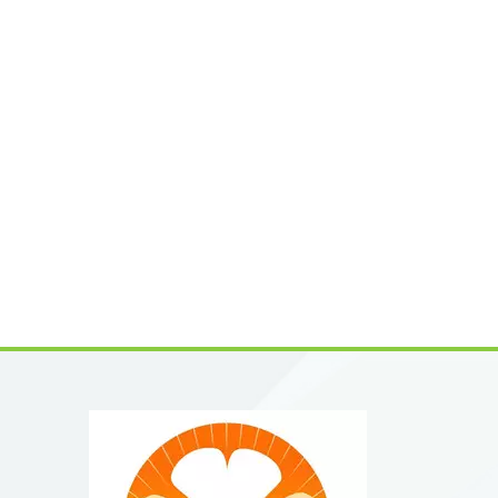
estánda
extract
de form
consist
sosteni
cultiva
aprovec
impacto
cristal
disolve
lote me
cumpla 
pestici
clave y
la tetr
B2B:🔬 
como co
fibrosi