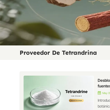
Proveedor De Tetrandrina
Desblo
fuente
May 0
Introdu
botánic