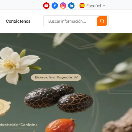
Español
Contáctenos
English
中文
Deutsch
Español
日本語
한국어