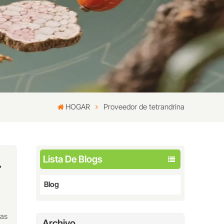
HOGAR
Proveedor de tetrandrina
Lista De Blogs
,
Blog
tas
Archivo