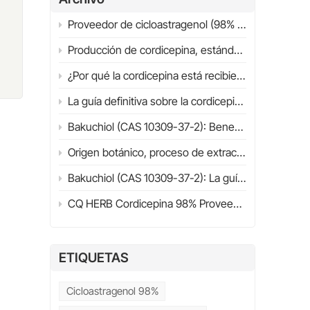
Proveedor de cicloastragenol (98% HPLC) | Guía definitiva 2026 | CQHERB
Producción de cordicepina, estándares de calidad y aplicaciones industriales
,
¿Por qué la cordicepina está recibiendo cada vez más atención científica? Estructura, fuentes y panorama general de la investigación (2026)
s
La guía definitiva sobre la cordicepina (98%) en 2026
Bakuchiol (CAS 10309-37-2): Beneficios, aplicaciones, investigación científica y guía para la selección de proveedores (2026)
Origen botánico, proceso de extracción, propiedades fisicoquímicas y mecanismo de acción.
a
Bakuchiol (CAS 10309-37-2): La guía definitiva sobre beneficios, aplicaciones, comparación con retinol y guía de compra (2026)
CQ HERB Cordicepina 98% Proveedor y fabricante | Cordicepina CAS 73-03-0
Han
ETIQUETAS
Cicloastragenol 98%
mo