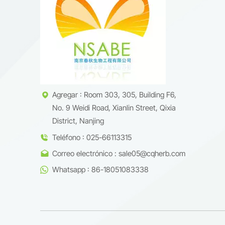
antagon
metaból
incorpor
bienest
para pr
cumplim
cosméti
piel, m
Agregar : Room 303, 305, Building F6,
oxidati
No. 9 Weidi Road, Xianlin Street, Qixia
de grad
de alta
District, Nanjing
para fa
Teléfono : 025-66113315
la fabr
Correo electrónico : sale05@cqherb.com
comprad
Para ob
Whatsapp : 86-18051083338
necesit
cliente
interme
costes 