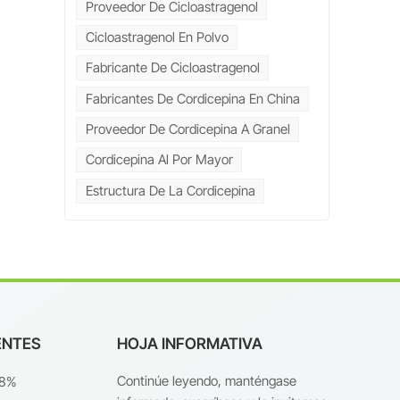
Proveedor De Cicloastragenol
l
Cicloastragenol En Polvo
Fabricante De Cicloastragenol
a
Fabricantes De Cordicepina En China
Proveedor De Cordicepina A Granel
 el
Cordicepina Al Por Mayor
de
Estructura De La Cordicepina
 de
ENTES
HOJA INFORMATIVA
re
Continúe leyendo, manténgase
98%