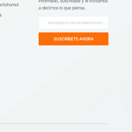
informado, suscríbase y le invitamos
antohumol
a decirnos lo que piensa.
el
l
s
s
os
en
n
de