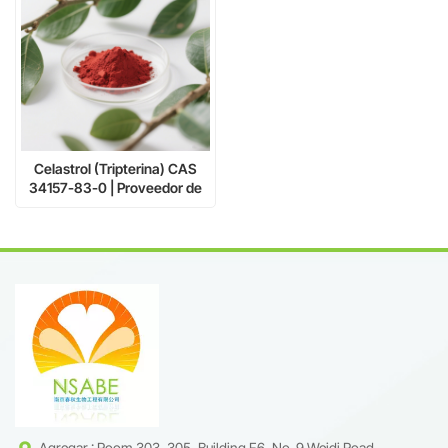
Celastrol (Tripterina) CAS
34157-83-0 | Proveedor de
extractos naturales de alta
pureza
Agregar : Room 303, 305, Building F6, No. 9 Weidi Road,