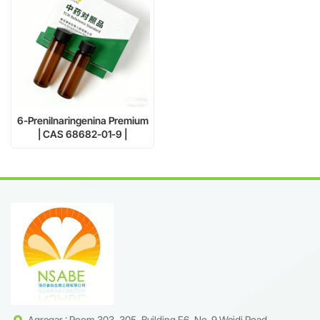
6-Prenilnaringenina Premium
| CAS 68682-01-9 |
Certificado HPLC al 98 %
para exportación y uso en
laboratorio
Agregar : Room 303, 305, Building F6, No. 9 Weidi Road,