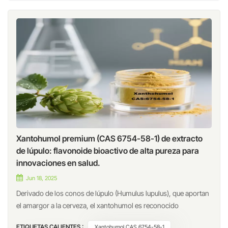
Xantohumol premium (CAS 6754-58-1) de extracto
de lúpulo: flavonoide bioactivo de alta pureza para
innovaciones en salud.
Jun 18, 2025
Derivado de los conos de lúpulo (Humulus lupulus), que aportan
el amargor a la cerveza, el xantohumol es reconocido
actualmente como uno de los flavonoides bioactivos más
ETIQUETAS CALIENTES :
Xantohumol CAS 6754-58-1