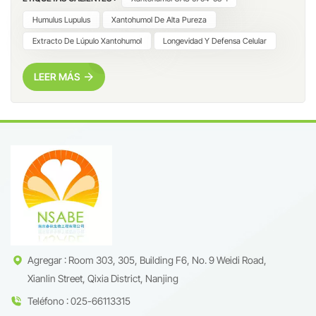
versátiles de la naturaleza. Con más de 300 estudios preclínicos
que validan sus efectos polifarmacológicos, el xantohumol de
Humulus Lupulus
Xantohumol De Alta Pureza
alta pureza al 98 % (CAS 6754-58-1) de Nanjing Spring &
Extracto De Lúpulo Xantohumol
Longevidad Y Defensa Celular
Autumn Biological Engineering Co., Ltd. está abriendo camino a
soluciones de última generación para el síndrome metabólico, el
LEER MÁS
envejecimiento saludable y la inflamación crónica.1. El
imperativo de la pureza: ¿Por qué es importante tener ≥98 % de
xantohumol?Los extractos de lúpulo crudo contienen
Agregar : Room 303, 305, Building F6, No. 9 Weidi Road,
Xianlin Street, Qixia District, Nanjing
Teléfono : 025-66113315