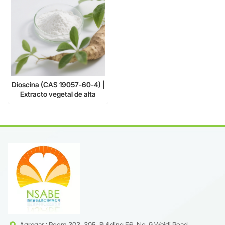
Dioscina (CAS 19057-60-4) |
Extracto vegetal de alta
pureza para uso
farmacéutico e investigación
Agregar : Room 303, 305, Building F6, No. 9 Weidi Road,