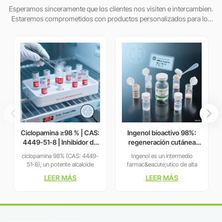
Esperamos sinceramente que los clientes nos visiten e intercambien.
Estaremos comprometidos con productos personalizados para los
clientes para ayudarlos a ganar el mercado y lograr una situa
Ciclopamina ≥98 % | CAS:
Ingenol bioactivo 98%:
4449-51-8 | Inhibidor de
regeneración cutánea
la vía Hedgehog dirigida
clínicamente probada y
ciclopamina 98% (CAS: 4449-
Ingenol es un intermedio
poder antitumoral
51-8), un potente alcaloide
farmac&eacute;utico de alta
esteroide que se dirige a la
pureza derivado de fuentes
LEER MÁS
LEER MÁS
v&iacute;a Hedgehog, inhibe
vegetales naturales. Nuestro
selectivamente Smoothened
producto garantiza una pureza
(Smo) con IC50 de 46 nM.
superior al 99 % y un riguroso
Este inhibidor de grado
control de calidad, lo que
farmac&eacute;utico
garantiza la fiabilidad para las