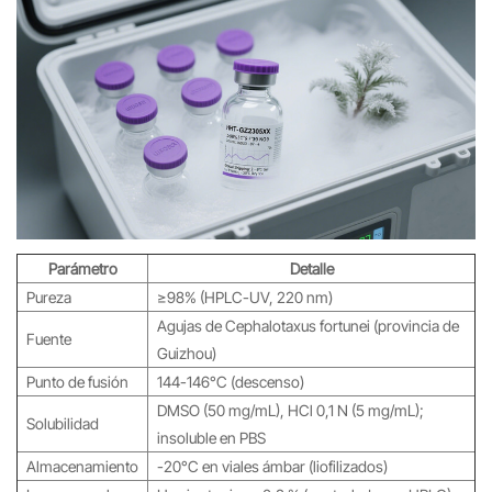
Parámetro
Detalle
Pureza
≥98% (HPLC-UV, 220 nm)
Agujas de Cephalotaxus fortunei (provincia de
Fuente
Guizhou)
Punto de fusión
144-146°C (descenso)
DMSO (50 mg/mL), HCl 0,1 N (5 mg/mL);
Solubilidad
insoluble en PBS
Almacenamiento
-20°C en viales ámbar (liofilizados)