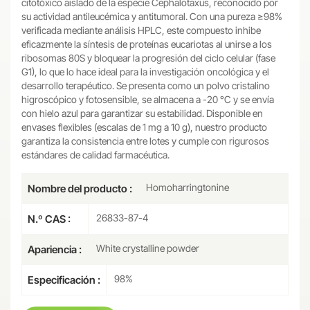
citotóxico aislado de la especie Cephalotaxus, reconocido por
su actividad antileucémica y antitumoral. Con una pureza ≥98%
verificada mediante análisis HPLC, este compuesto inhibe
eficazmente la síntesis de proteínas eucariotas al unirse a los
ribosomas 80S y bloquear la progresión del ciclo celular (fase
G1), lo que lo hace ideal para la investigación oncológica y el
desarrollo terapéutico. Se presenta como un polvo cristalino
higroscópico y fotosensible, se almacena a -20 °C y se envía
con hielo azul para garantizar su estabilidad. Disponible en
envases flexibles (escalas de 1 mg a 10 g), nuestro producto
garantiza la consistencia entre lotes y cumple con rigurosos
estándares de calidad farmacéutica.
Homoharringtonine
Nombre del producto :
26833-87-4
N.º CAS :
White crystalline powder
Apariencia :
98%
Especificación :