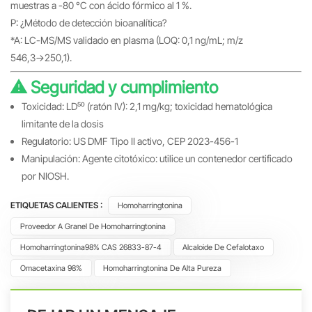
muestras a -80 °C con ácido fórmico al 1 %.
P: ¿Método de detección bioanalítica?
*A: LC-MS/MS validado en plasma (LOQ: 0,1 ng/mL; m/z
546,3→250,1).
⚠️ Seguridad y cumplimiento
Toxicidad: LD₅₀ (ratón IV): 2,1 mg/kg; toxicidad hematológica
limitante de la dosis
Regulatorio: US DMF Tipo II activo, CEP 2023-456-1
Manipulación: Agente citotóxico: utilice un contenedor certificado
por NIOSH.
ETIQUETAS CALIENTES :
Homoharringtonina
Proveedor A Granel De Homoharringtonina
Homoharringtonina98% CAS 26833-87-4
Alcaloide De Cefalotaxo
Omacetaxina 98%
Homoharringtonina De Alta Pureza