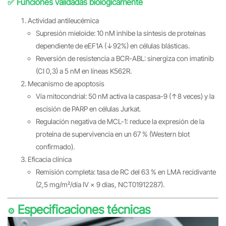
✅ Funciones validadas biológicamente
Actividad antileucémica
Supresión mieloide: 10 nM inhibe la síntesis de proteínas
dependiente de eEF1A (↓92%) en células blásticas.
Reversión de resistencia a BCR-ABL: sinergiza con imatinib
(CI 0,3) a 5 nM en líneas K562R.
Mecanismo de apoptosis
Vía mitocondrial: 50 nM activa la caspasa-9 (↑8 veces) y la
escisión de PARP en células Jurkat.
Regulación negativa de MCL-1: reduce la expresión de la
proteína de supervivencia en un 67 % (Western blot
confirmado).
Eficacia clínica
Remisión completa: tasa de RC del 63 % en LMA recidivante
(2,5 mg/m²/día IV × 9 días, NCT01912287).
Especificaciones técnicas
⚙️