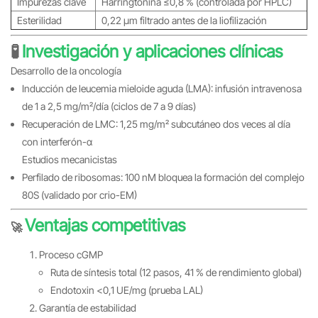
Impurezas clave
Harringtonina ≤0,8 % (controlada por HPLC)
Esterilidad
0,22 μm filtrado antes de la liofilización
🧪
Investigación y aplicaciones clínicas
Desarrollo de la oncología
Inducción de leucemia mieloide aguda (LMA): infusión intravenosa
de 1 a 2,5 mg/m²/día (ciclos de 7 a 9 días)
Recuperación de LMC: 1,25 mg/m² subcutáneo dos veces al día
con interferón-α
Estudios mecanicistas
Perfilado de ribosomas: 100 nM bloquea la formación del complejo
80S (validado por crio-EM)
Ventajas competitivas
🚀
Proceso cGMP
Ruta de síntesis total (12 pasos, 41 % de rendimiento global)
Endotoxin <0,1 UE/mg (prueba LAL)
Garantía de estabilidad