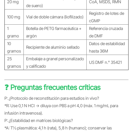
20 mg
CoA, MSDS, RMN
de suero)
Registro de lotes de
100 mg
Vial de doble cámara (liofilizado)
cGMP
1
Botella de PETG farmacéutica +
Referencia cruzada
gramo
argón
de DMF
10
Datos de estabilidad
Recipiente de aluminio sellado
gramos
hasta 36M
25
Embalaje a granel personalizado
US DMF n.° 35421
gramos
y calificado
❓ Preguntas frecuentes críticas
P: ¿Protocolo de reconstitución para estudios in vivo?
*R: Use 0,1 N HCl → diluya con PBS a pH 4,0 (máx. 1 mg/mL para
infusión intravenosa).
P: ¿Estabilidad en matrices biológicas?
*A: T½ plasmática: 4,1 h (rata), 5,8 h (humano); conservar las