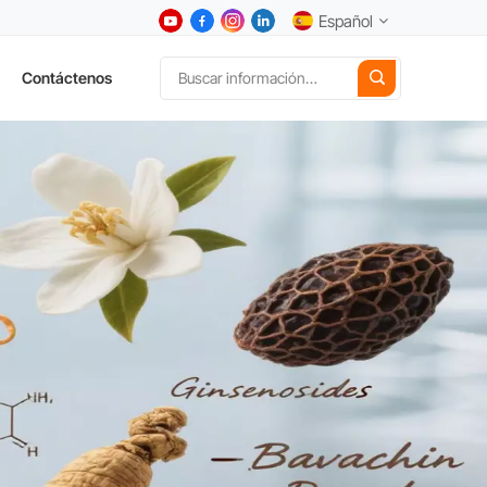
Español
Contáctenos
English
中文
Deutsch
Español
日本語
한국어