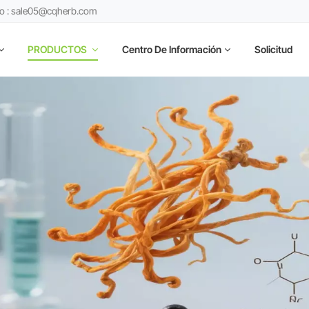
co : sale05@cqherb.com
PRODUCTOS
Centro De Información
Solicitud