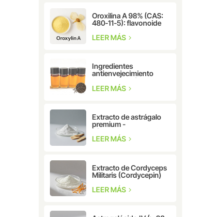
Oroxilina A 98% (CAS:
480-11-5): flavonoide
natural para
investigación
LEER MÁS
farmacéutica y
cosmética.
Ingredientes
antienvejecimiento
Extracto de hierbas
CAS: 10309-37-2
LEER MÁS
Bakuchiol
Extracto de astrágalo
premium -
Cicloastragenol CAS:
78574-94-4
LEER MÁS
Extracto de Cordyceps
Militaris (Cordycepin)
CAS: 73-03-0
LEER MÁS