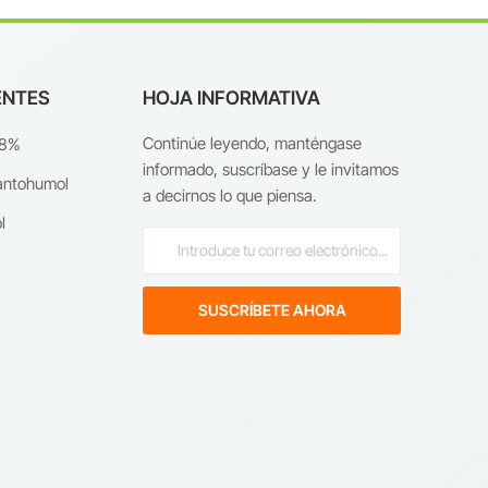
ENTES
HOJA INFORMATIVA
Continúe leyendo, manténgase
98%
informado, suscríbase y le invitamos
antohumol
a decirnos lo que piensa.
l