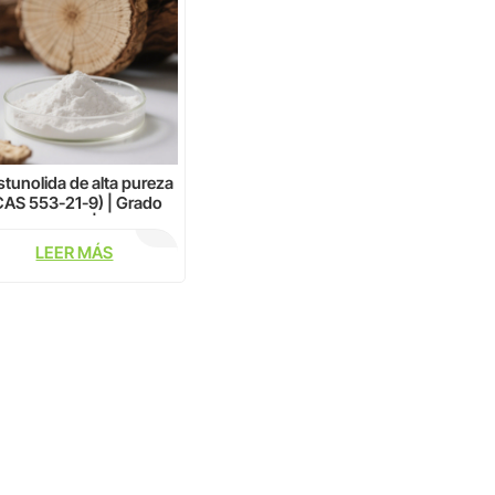
tunolida de alta pureza
CAS 553-21-9) | Grado
LC del 98 % | Estándar
de investigación para
LEER MÁS
músculo liso