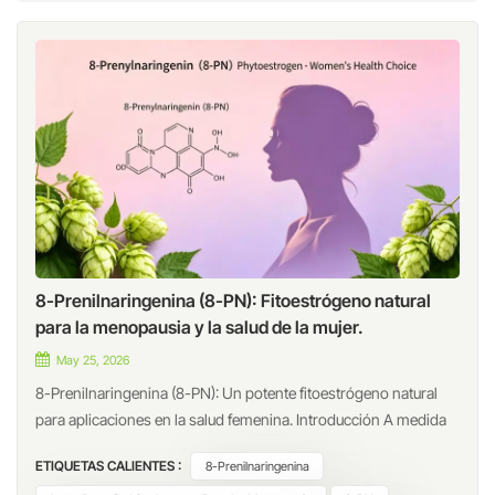
8-Prenilnaringenina (8-PN): Fitoestrógeno natural
para la menopausia y la salud de la mujer.
May 25, 2026
8-Prenilnaringenina (8-PN): Un potente fitoestrógeno natural
para aplicaciones en la salud femenina. Introducción A medida
que crece la demanda de soluciones naturales para el bienestar,
ETIQUETAS CALIENTES :
8-Prenilnaringenina
los fitoestrógenos han captado cada vez más la atención en los