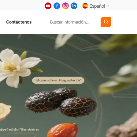
Español
Contáctenos
English
中文
Deutsch
Español
日本語
한국어