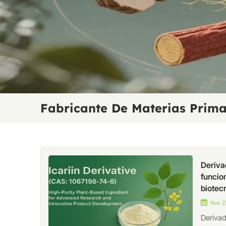
Fabricante De Materias Prima
Deriva
funcio
biotec
Nov 27
Derivad