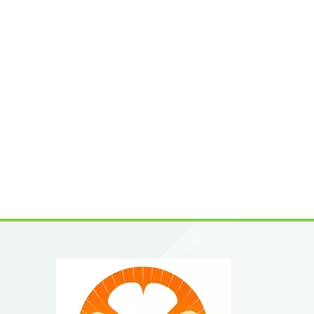
de purif
garanti
ingredi
farmacé
ampliam
en:quím
mecanis
(SAR)Su
funcion
flavono
molecul
en:estu
industr
investi
experim
que se 
icariin
explora
botánic