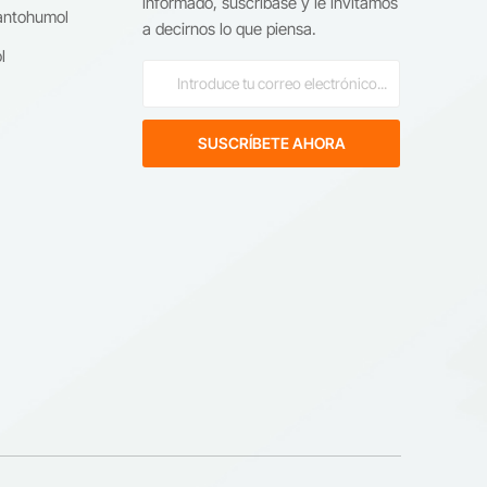
informado, suscríbase y le invitamos
antohumol
es
a decirnos lo que piensa.
 de
l
s
ng
 a