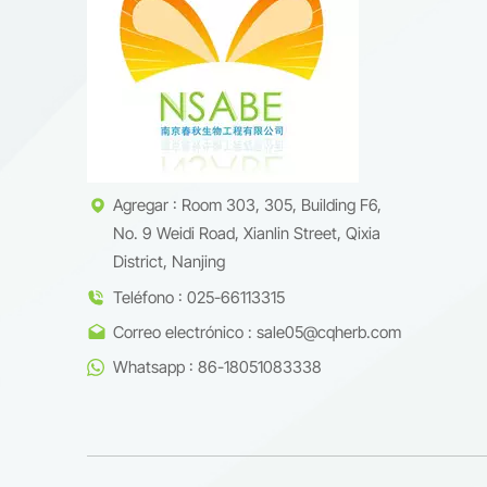
natural
aplicac
icariin
color a
especie
requisi
Co., Lt
Agregar : Room 303, 305, Building F6,
fabrica
No. 9 Weidi Road, Xianlin Street, Qixia
compues
mercado
District, Nanjing
en:inve
Teléfono : 025-66113315
cosméti
Correo electrónico : sale05@cqherb.com
avanzad
suminis
Whatsapp : 86-18051083338
socios 
científi
natural