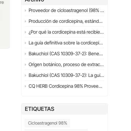
re
Es
Proveedor de cicloastragenol (98% HPLC) | Guía definitiva 2026 | CQHERB
ido
Producción de cordicepina, estándares de calidad y aplicaciones industriales
ida
¿Por qué la cordicepina está recibiendo cada vez más atención científica? Estructura, fuentes y panorama general de la investigación (2026)
y
La guía definitiva sobre la cordicepina (98%) en 2026
e
Bakuchiol (CAS 10309-37-2): Beneficios, aplicaciones, investigación científica y guía para la selección de proveedores (2026)
Origen botánico, proceso de extracción, propiedades fisicoquímicas y mecanismo de acción.
mn
Bakuchiol (CAS 10309-37-2): La guía definitiva sobre beneficios, aplicaciones, comparación con retinol y guía de compra (2026)
CQ HERB Cordicepina 98% Proveedor y fabricante | Cordicepina CAS 73-03-0
e
ETIQUETAS
o.,
te
Cicloastragenol 98%
s