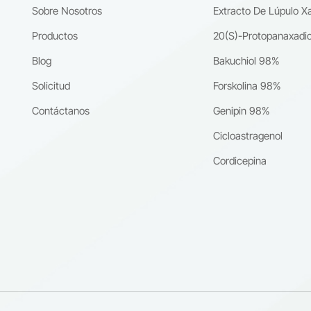
Sobre Nosotros
Extracto De Lúpulo X
esSu pureza constante garantiza un rendimiento confiable en diferent
iones de I+D.Información del productoNombre del producto: Derivado
Productos
20(S)-Protopanaxadio
aNúmero CAS: 1067198-74-6Pureza: ≥98% (HPLC)Aspecto: Polvo de
Blog
Bakuchiol 98%
marillo claro a blanquecino.Fuente: Derivado de Icariin extraído de
s de EpimediumEmbalaje: Embalaje personalizado disponible según lo
Solicitud
Forskolina 98%
tos del cliente.Acerca de Nanjing Spring & Autumn Biological Engineeri
Contáctanos
Genipin 98%
d.Nanjing Spring & Autumn Biological Engineering Co., Ltd. Es un
nte profesional especializado en extractos de plantas naturales,
Cicloastragenol
tos botánicos de alta pureza y materias primas funcionales para los
Cordicepina
s globales.Nuestros productos son ampliamente utilizados
stigación farmacéuticadesarrollo nutracéuticoformulación
caaplicaciones de la biotecnologíaCon tecnología de extracción
a, rigurosos sistemas de garantía de calidad y capacidades de
tro confiables, proporcionamos ingredientes estables y de alta calidad
internacionales.Estamos comprometidos a promover la innovación
ca, la seguridad y la sostenibilidad en la investigación de compuestos
es y aplicaciones industriales. 🌐 Sitio web: www.cqherb.com