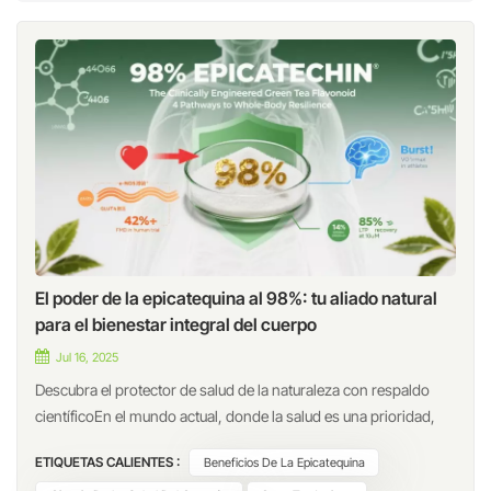
El poder de la epicatequina al 98%: tu aliado natural
para el bienestar integral del cuerpo
Jul 16, 2025
Descubra el protector de salud de la naturaleza con respaldo
científicoEn el mundo actual, donde la salud es una prioridad,
98% (-)-Epicatequina—un flavonoide premium extraído del té
ETIQUETAS CALIENTES :
Beneficios De La Epicatequina
verde (Camellia sinensis) y con una pureza rigurosamente