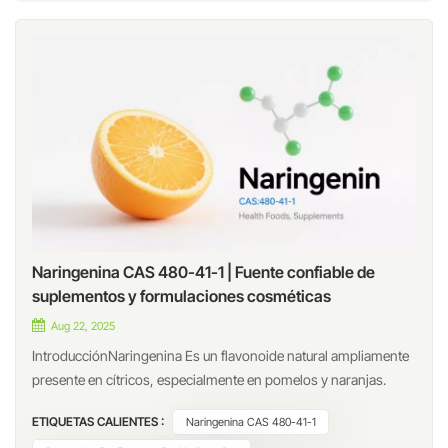
Naringenina CAS 480-41-1 | Fuente confiable de
suplementos y formulaciones cosméticas
Aug 22, 2025
IntroducciónNaringenina Es un flavonoide natural ampliamente
presente en cítricos, especialmente en pomelos y naranjas.
Como compuesto de origen vegetal con diversas propiedades
ETIQUETAS CALIENTES :
Naringenina CAS 480-41-1
bioactivas, la naringenina se ha convertido en un ingrediente