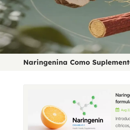
Naringenina Como Suplement
Naring
formul
Aug 22
Introdu
cítrico