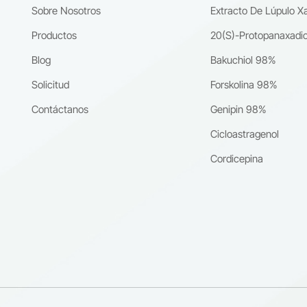
para productos innovadores de salud y nutriciónAsociarse con un
Sobre Nosotros
Extracto De Lúpulo X
nte confiable como Nanjing Spring & Autumn Biological Engineering Co
rantiza la consistencia y calidad necesarias para el éxito en los
Productos
20(S)-Protopanaxadio
tivos mercados de alimentos funcionales y nutracéuticos.
Blog
Bakuchiol 98%
Solicitud
Forskolina 98%
Contáctanos
Genipin 98%
Cicloastragenol
Cordicepina