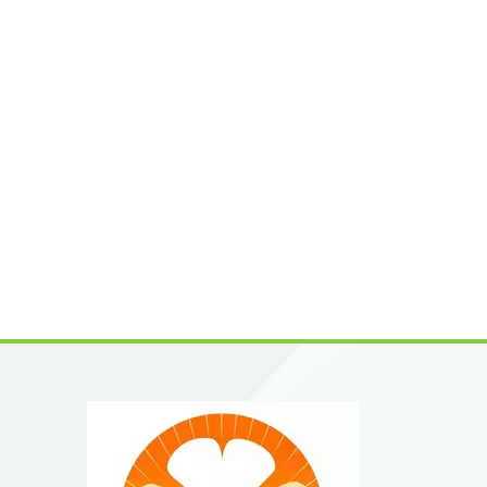
combina
adaptóg
salud.¿P
extraíd
con eti
estanda
versáti
formula
en los 
calidad
Spring 
producc
naringe
desde l
Apoyamo
dietéti
estable
estanda