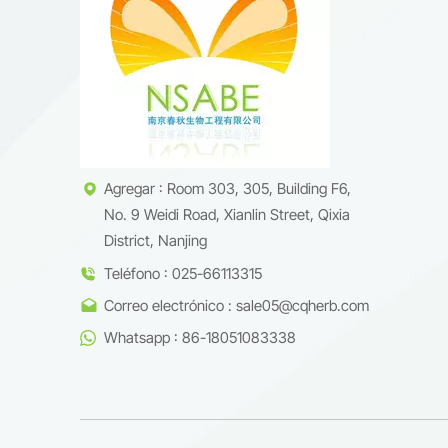
opción 
fabrica
Ltd.. ga
competi
Agregar : Room 303, 305, Building F6,
No. 9 Weidi Road, Xianlin Street, Qixia
District, Nanjing
Teléfono : 025-66113315
Correo electrónico : sale05@cqherb.com
Whatsapp : 86-18051083338