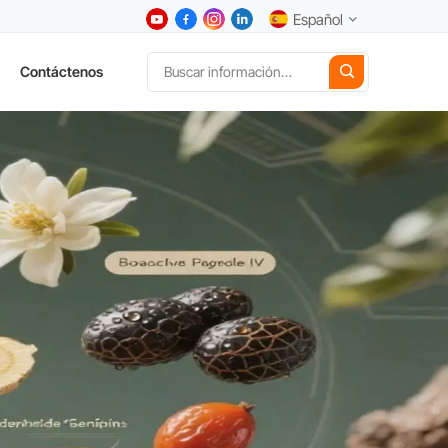
Español
Contáctenos
English
中文
Deutsch
Español
日本語
한국어