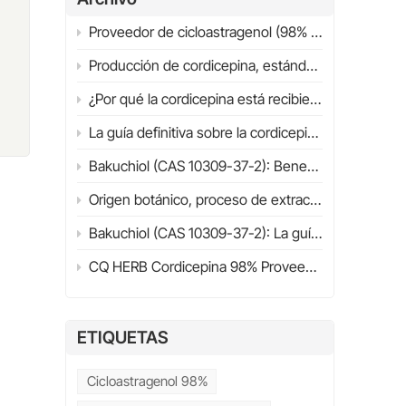
Proveedor de cicloastragenol (98% HPLC) | Guía definitiva 2026 | CQHERB
u
Producción de cordicepina, estándares de calidad y aplicaciones industriales
¿Por qué la cordicepina está recibiendo cada vez más atención científica? Estructura, fuentes y panorama general de la investigación (2026)
La guía definitiva sobre la cordicepina (98%) en 2026
Bakuchiol (CAS 10309-37-2): Beneficios, aplicaciones, investigación científica y guía para la selección de proveedores (2026)
Origen botánico, proceso de extracción, propiedades fisicoquímicas y mecanismo de acción.
Bakuchiol (CAS 10309-37-2): La guía definitiva sobre beneficios, aplicaciones, comparación con retinol y guía de compra (2026)
CQ HERB Cordicepina 98% Proveedor y fabricante | Cordicepina CAS 73-03-0
as
ETIQUETAS
s
Cicloastragenol 98%