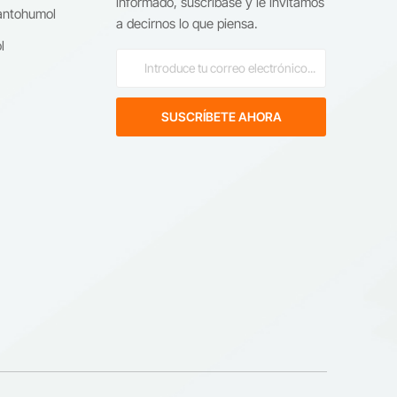
informado, suscríbase y le invitamos
antohumol
.,
a decirnos lo que piensa.
l