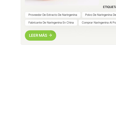
vegetal
ETIQUETA
en un i
funcion
Proveedor De Extracto De Naringenina
Polvo De Naringenina De
pureza 
Fabricante De Naringenina En China
Comprar Naringenina Al P
crecimi
480-41-
LEER MÁS
extrae 
purifica
aplicaci
naringe
para su
saludab
convier
product
un solo
plantas
fortifi
en polv
instant