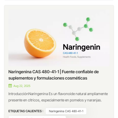
Naringenina CAS 480-41-1 | Fuente confiable de
suplementos y formulaciones cosméticas
Aug 22, 2025
IntroducciónNaringenina Es un flavonoide natural ampliamente
presente en cítricos, especialmente en pomelos y naranjas.
Como compuesto de origen vegetal con diversas propiedades
ETIQUETAS CALIENTES :
Naringenina CAS 480-41-1
bioactivas, la naringenina se ha convertido en un ingrediente